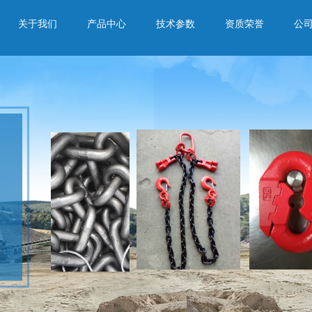
关于我们
产品中心
技术参数
资质荣誉
公